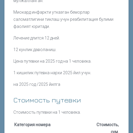
мулжалланган.
Миокард инфаркти утказган беморлар
саломатлигини тиклаш учун реабилитация булими
фаолият юритади.
Лечение длится 12 дней.
12 кунлик даволаниш.
Цена путевки на 2025 год на 1 человека.
1 кишилик путевка нархи 2025 йил учун.
на 2025 год /2025 йилга
Стоимость путевки
Стоимость путевки на 1 человека.
Категория номера
Стоимость,
сум.