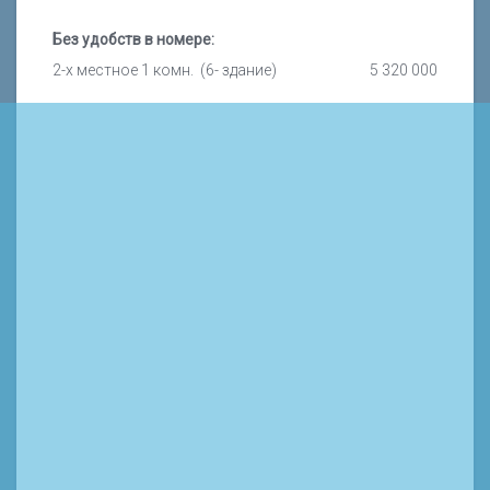
Без удобств в номере:
2-х местное 1 комн. (6- здание)
5 320 000