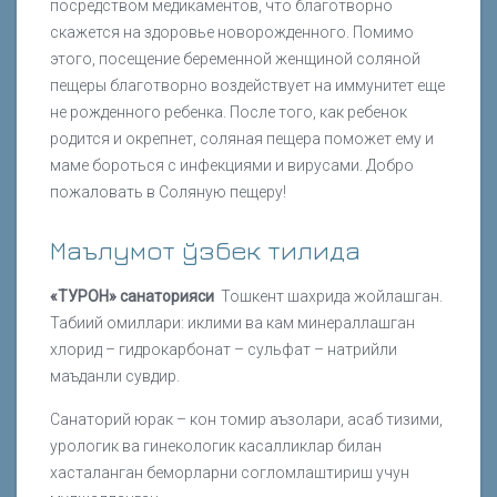
посредством медикаментов, что благотворно
скажется на здоровье новорожденного. Помимо
этого, посещение беременной женщиной соляной
пещеры благотворно воздействует на иммунитет еще
не рожденного ребенка. После того, как ребенок
родится и окрепнет, соляная пещера поможет ему и
маме бороться с инфекциями и вирусами. Добро
пожаловать в Соляную пещеру!
Маълумот ўзбек тилида
«ТУРОН» санаторияси
Тошкент шахрида жойлашган.
Табиий омиллари: иклими ва кам минераллашган
хлорид – гидрокарбонат – сульфат – натрийли
маъданли сувдир.
Санаторий юрак – кон томир аъзолари, асаб тизими,
урологик ва гинекологик касалликлар билан
хасталанган беморларни согломлаштириш учун