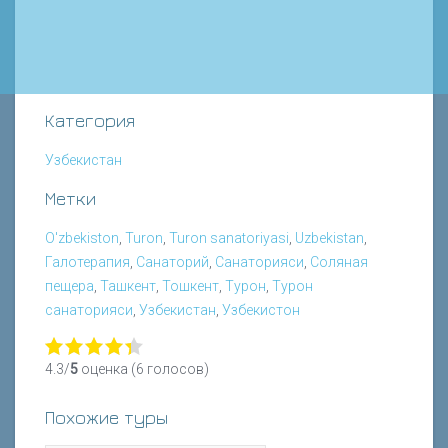
Категория
Узбекистан
Метки
O'zbekiston
,
Turon
,
Turon sanatoriyasi
,
Uzbekistan
,
Галотерапия
,
Санаторий
,
Санаторияси
,
Соляная
пещера
,
Ташкент
,
Тошкент
,
Турон
,
Турон
санаторияси
,
Узбекистан
,
Узбекистон
4.3/
5
оценка (6 голосов)
Похожие туры