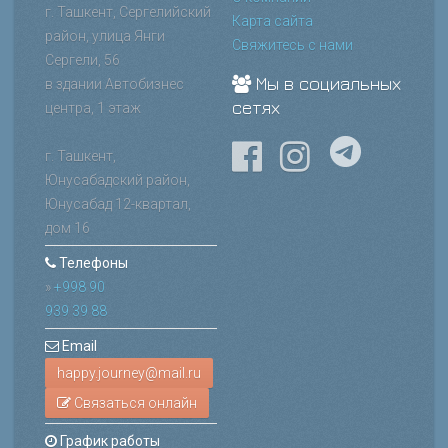
г. Ташкент, Сергелийский
Карта сайта
район, улица Янги
Свяжитесь с нами
Сергели, 56
Мы в социальных
в здании Автобизнес
сетях
центра, 1 этаж
г. Ташкент,
Юнусабадский район,
Юнусабад 12-квартал,
дом 16
Телефоны
»
+998 90
939 39 88
Email
Связаться онлайн
График работы