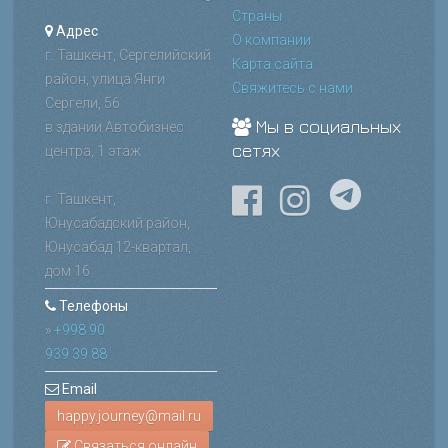
Страны
Адрес
О компании
г. Ташкент, Сергелийский
Карта сайта
район, улица Янги
Свяжитесь с нами
Сергели, 56
Мы в социальных
в здании Автобизнес
сетях
центра, 1 этаж
г. Ташкент,
Юнусабадский район,
Юнусабад 12-квартал,
дом 16
Телефоны
»
+998 90
939 39 88
Email
Связаться онлайн