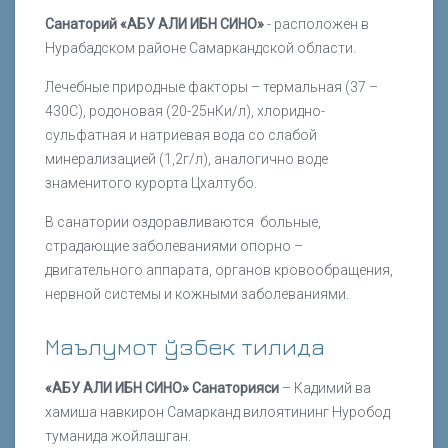
Санаторий «АБУ АЛИ ИБН СИНО»
- расположен в
Нурабадском районе Самаркандской области.
Лечебные природные факторы – термальная (37 –
430С), родоновая (20-25нКи/л), хлоридно-
сульфатная и натриевая вода со слабой
минерализацией (1,2г/л), аналогично воде
знаменитого курорта Цхалтубо.
В санатории оздоравливаются больные,
страдающие заболеваниями опорно –
двигательного аппарата, органов кровообращения,
нервной системы и кожными заболеваниями.
Маълумот ўзбек тилида
«АБУ АЛИ ИБН СИНО» Санаторияси
– Кадимий ва
хамиша навкирон Самарканд вилоятининг Нуробод
туманида жойлашган.