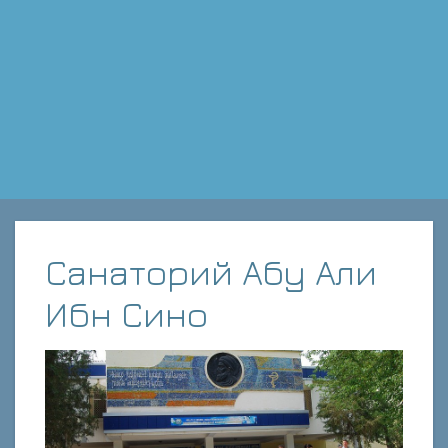
Санаторий Абу Али
Ибн Сино