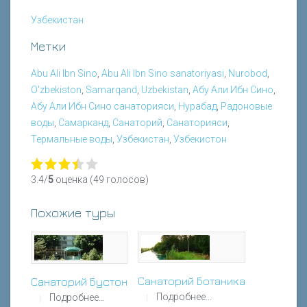
Узбекистан
Метки
Abu Ali Ibn Sino
,
Abu Ali Ibn Sino sanatoriyasi
,
Nurobod
,
O'zbekiston
,
Samarqand
,
Uzbekistan
,
Абу Али Ибн Сино
,
Абу Али Ибн Сино санаторияси
,
Нурабад
,
Радоновые
воды
,
Самарканд
,
Санаторий
,
Санаторияси
,
Термальные воды
,
Узбекистан
,
Узбекистон
3.4/
5
оценка (49 голосов)
Похожие туры
Санаторий Ботаника
Санаторий Бустон
Подробнее...
Подробнее...