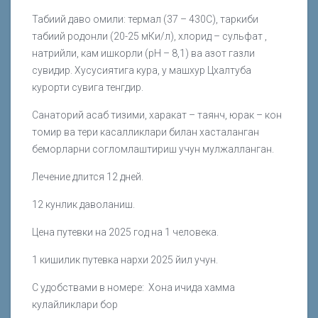
Табиий даво омили: термал (37 – 430С), таркиби
табиий родонли (20-25 мКи/л), хлорид – сульфат ,
натрийли, кам ишкорли (рН – 8,1) ва азот газли
сувидир. Хусусиятига кура, у машхур Цхалтуба
курорти сувига тенгдир.
Санаторий асаб тизими, харакат – таянч, юрак – кон
томир ва тери касалликлари билан хасталанган
беморларни согломлаштириш учун мулжалланган.
Лечение длится 12 дней.
12 кунлик даволаниш.
Цена путевки на 2025 год на 1 человека.
1 кишилик путевка нархи 2025 йил учун.
С удобствами в номере: Хона ичида хамма
кулайликлари бор