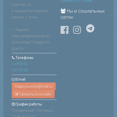
Свяжитесь с нами
Сергели, 56
Мы в социальных
в здании Автобизнес
сетях
центра, 1 этаж
г. Ташкент,
Юнусабадский район,
Юнусабад 12-квартал,
дом 16
Телефоны
»
+998 90
939 39 88
Email
Связаться онлайн
График работы
Понедельник - Пятница с
10:00 до 19:00