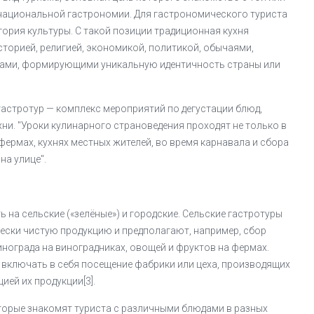
 национальной гастрономии. Для гастрономического туриста
егория культуры. С такой позиции традиционная кухня
сторией, религией, экономикой, политикой, обычаями,
рами, формирующими уникальную идентичность страны или
гастротур — комплекс мероприятий по дегустации блюд,
хни. "Уроки кулинарного страноведения проходят не только в
 фермах, кухнях местных жителей, во время карнавала и сбора
на улице".
 на сельские («зелёные») и городские. Сельские гастротуры
ески чистую продукцию и предполагают, например, сбор
винограда на виноградниках, овощей и фруктов на фермах.
 включать в себя посещение фабрики или цеха, производящих
ией их продукции[3].
торые знакомят туриста с различными блюдами в разных