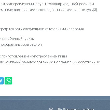
е и болгарские винные туры, голландские, швейцарские и
мецкие, австрийские, чешские, бельгийские пивные туры[3].
представлены следующими категориями населения:
учил обычный туризм
азнообразие в свой рацион
 с приготовлением и употреблением пищи
ких компаний, заинтересованные в организации собственных
Разделы сайта