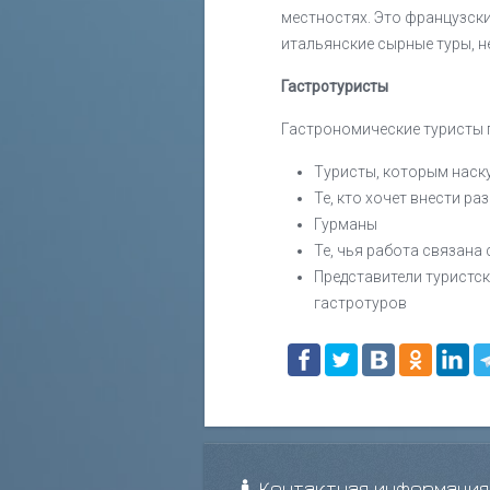
местностях. Это французски
итальянские сырные туры, не
Гастротуристы
Гастрономические туристы 
Туристы, которым наск
Те, кто хочет внести р
Гурманы
Те, чья работа связана
Представители туристс
гастротуров
Контактная информация