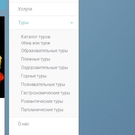
Услуги
Туры
Каталог туров
Обзор всех туров
Образовательные туры
Пляжные туры
Оздоровительные туры
Горные туры
Познавательные туры
Гастрономические туры
Романтические туры
Паломнические туры
О нас