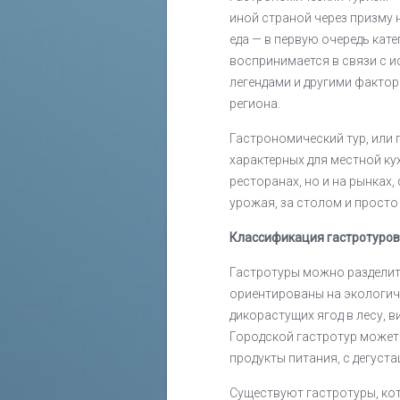
иной страной через призму
еда — в первую очередь кат
воспринимается в связи с и
легендами и другими факто
региона.
Гастрономический тур, или 
характерных для местной ку
ресторанах, но и на рынках,
урожая, за столом и просто 
Классификация гастротуров
Гастротуры можно разделить
ориентированы на экологич
дикорастущих ягод в лесу, 
Городской гастротур может
продукты питания, с дегустац
Существуют гастротуры, ко