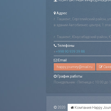
Адрес
г. Ташкент, Сергелийский район, у
в здании Автобизнес центра, 1 эта
г. Ташкент, Юнусабадский район, 
Телефоны
»
+998 90 939 39 88
Email
Связ
График работы
Понедельник - Пятница с 10:00 до 1
2020
Компания Happy Journ