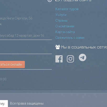
Каталог туров
Услуги
лица Янги Сергели, 56
Страны
ж
О компании
Карта сайта
Юнусабад 12-квартал, дом 16
Свяжитесь с нами
Мы в социальных сетя
аться онлайн
9:00
Все права защищены.
ey.