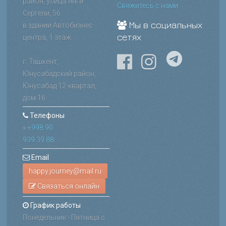
район, улица Янги
Свяжитесь с нами
Сергели, 56
Мы в социальных
в здании Автобизнес
сетях
центра, 1 этаж
г. Ташкент,
Юнусабадский район,
Юнусабад 12-квартал,
дом 16
Телефоны
»
+998 90
939 39 88
Email
Связаться онлайн
График работы
Понедельник - Пятница с