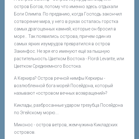
остров Богов, потому что именно здесь отдыхали
Боги Олимпа. По преданию, когда Господь закончил
сотворение мира, у него в руках осталась горстка
самых драгоценных камней, которые он бросил в
море… Так появились острова, причем один из
самых ярких изумрудов превратился в остров
Закинфос. Не зря его именуют ещё за пышную
растительность Цветком Востока - Flordi Levante, или
Цветком Средиземного Востока.
А Керкира? Остров речной нимфы Керкиры -
возлюбленной бога морей Посейдона, который
называют «островом вечных возвращений»?
Киклады, разбросанные ударом трезубца Посейдона
по Эгейскому морю….
Миконос - остров ветров, жемчужина Кикладских
островов.