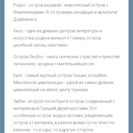
Родос - остров рыцарей - живописный остров с
близлежащими 16 островами, входящих в архипелаг
Додеканеса.
Хиос - один из древних центров литературы и
искусства, родина великого Гомера, остров
целебной смолы «мастики».
Остров Лесбос - «мать греческих страстей и прихотей
латинских», «родина томительнейших уз».
Крит - самый крупный остров Греции, колыбель
Минойской цивилизации - одной из самых древних
цивилизаций на земле, центр туризма.
Эвбея - второй после Крита остров, соединенный с
материковой Грецией двумя мостами. Это
особенный остров: вода в проливе, разделяющем
остров от материка, в разное время суток течет по-
разному - то в одну, то в другую сторону.