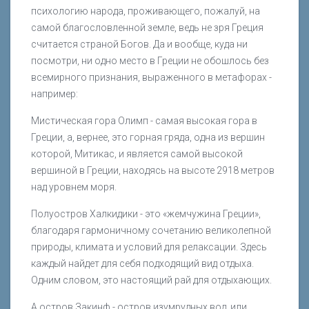
психологию народа, проживающего, пожалуй, на
самой благословленной земле, ведь не зря Греция
считается страной Богов. Да и вообще, куда ни
посмотри, ни одно место в Греции не обошлось без
всемирного признания, выраженного в метафорах -
например:
Мистическая гора Олимп - самая высокая гора в
Греции, а, вернее, это горная гряда, одна из вершин
которой, Митикас, и является самой высокой
вершиной в Греции, находясь на высоте 2918 метров
над уровнем моря.
Полуостров Халкидики - это «жемчужина Греции»,
благодаря гармоничному сочетанию великолепной
природы, климата и условий для релаксации. Здесь
каждый найдет для себя подходящий вид отдыха.
Одним словом, это настоящий рай для отдыхающих.
А остров Закинф - остров изумрудных вод, или