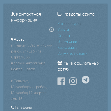
Контактная
Разделы сайта
информация
Каталог туров
Услуги
Страны
Адрес
О компании
г. Ташкент, Сергелийский
Карта сайта
район, улица Янги
Свяжитесь с нами
Сергели, 56
Мы в социальных
в здании Автобизнес
сетях
центра, 1 этаж
г. Ташкент,
Юнусабадский район,
Юнусабад 12-квартал,
дом 16
Телефоны