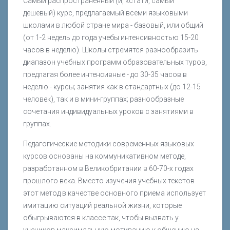
Самый распространенный (и, кстати, самый
дешевый) курс, предлагаемый всеми языковыми
школами в любой стране мира - базовый, или общий
(от 1-2 недель до года учебы интенсивностью 15-20
часов в неделю). Школы стремятся разнообразить
диапазон учебных программ образовательных туров,
предлагая более интенсивные - до 30-35 часов в
неделю - курсы; занятия как в стандартных (до 12-15
человек), так и в мини-группах; разнообразные
сочетания индивидуальных уроков с занятиями в
группах.
Педагогические методики современных языковых
курсов основаны на коммуникативном методе,
разработанном в Великобритании в 60-70-х годах
прошлого века. Вместо изучения учебных текстов
этот метод в качестве основного приема использует
имитацию ситуаций реальной жизни, которые
обыгрываются в классе так, чтобы вызвать у
учеников максимальную мотивацию к общению на