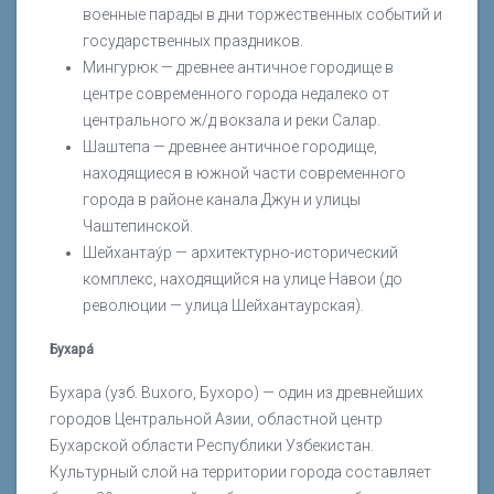
военные парады в дни торжественных событий и
государственных праздников.
Мингурюк — древнее античное городище в
центре современного города недалеко от
центрального ж/д вокзала и реки Салар.
Шаштепа — древнее античное городище,
находящиеся в южной части современного
города в районе канала Джун и улицы
Чаштепинской.
Шейхантау́р — архитектурно-исторический
комплекс, находящийся на улице Навои (до
революции — улица Шейхантаурская).
Бухара́
Бухара (узб. Buxoro, Бухоро) — один из древнейших
городов Центральной Азии, областной центр
Бухарской области Республики Узбекистан.
Культурный слой на территории города составляет