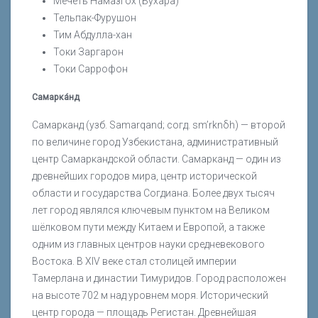
Мечеть Намазгох (Бухара)
Тельпак-Фурушон
Тим Абдулла-хан
Токи Заргарон
Токи Саррофон
Самарка́нд
Самарканд (узб. Samarqand; согд. smʼrknδh) — второй
по величине город Узбекистана, административный
центр Самаркандской области. Самарканд — один из
древнейших городов мира, центр исторической
области и государства Согдиана. Более двух тысяч
лет город являлся ключевым пунктом на Великом
шёлковом пути между Китаем и Европой, а также
одним из главных центров науки средневекового
Востока. В XIV веке стал столицей империи
Тамерлана и династии Тимуридов. Город расположен
на высоте 702 м над уровнем моря. Исторический
центр города — площадь Регистан. Древнейшая