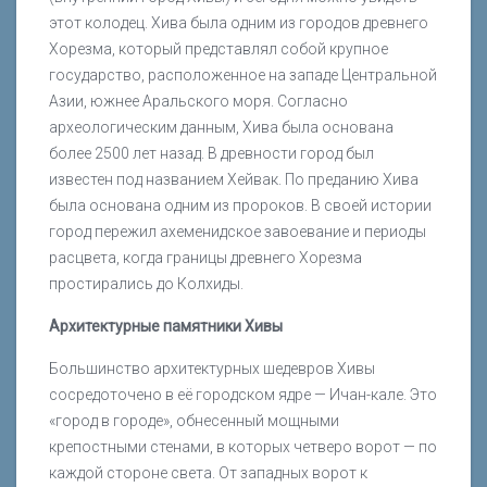
этот колодец. Хива была одним из городов древнего
Хорезма, который представлял собой крупное
государство, расположенное на западе Центральной
Азии, южнее Аральского моря. Согласно
археологическим данным, Хива была основана
более 2500 лет назад. В древности город был
известен под названием Хейвак. По преданию Хива
была основана одним из пророков. В своей истории
город пережил ахеменидское завоевание и периоды
расцвета, когда границы древнего Хорезма
простирались до Колхиды.
Архитектурные памятники Хивы
Большинство архитектурных шедевров Хивы
сосредоточено в её городском ядре — Ичан-кале. Это
«город в городе», обнесенный мощными
крепостными стенами, в которых четверо ворот — по
каждой стороне света. От западных ворот к