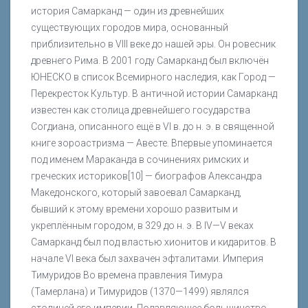
история Самарканд — один из древнейших
существующих городов мира, основанный
приблизительно в VIII веке до нашей эры. Он ровесник
древнего Рима. В 2001 году Самарканд был включён
ЮНЕСКО в список Всемирного наследия, как Город —
Перекресток Культур. В античной истории Самарканд
известен как столица древнейшего государства
Согдиана, описанного ещё в VI в. до н. э. в священной
книге зороастризма — Авесте. Впервые упоминается
под именем Мараканда в сочинениях римских и
греческих историков[10] — биографов Александра
Македонского, который завоевал Самарканд,
бывший к этому времени хорошо развитым и
укреплённым городом, в 329 до н. э. В IV—V веках
Самарканд был под властью хионитов и кидаритов. В
начале VI века был захвачен эфталитами. Империя
Тимуридов Во времена правления Тимура
(Тамерлана) и Тимуридов (1370—1499) являлся
столицей его империи. Подавляющее большинство