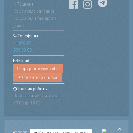
г. Ташкент,
Юнусабадский район,
Юнусабад 12-квартал,
дом 16
Телефоны
»
+998 90
939 39 88
Email
Связаться онлайн
График работы
Понедельник - Пятница с
10:00 до 19:00
2020