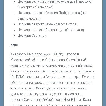
Церковь Великого князя Александра Невского
(Самарканд) (снесена)
Церковь святого Георгия Победоносца (не
действующая)
Церковь святого Иоанна Крестителя
Церковь святого Аствацацин (Самарканд)
Церковь Сартенок
Хива́
Хива (узб. Xiva, перс. خیوه‎ — Xiveh) — город в
Хорезмской области Узбекистана. Окружённый
мощными стенами исторический внутренний город
Хивы — жемчужина Хорезмского оазиса — объявлен
ЮНЕСКО памятником Всемирного наследия. Легенда
об основании города повествует, что город вырос
вокруг колодца Хейвак, вода из которого имела
удивительный вкус, а колодец был выкопан по
приказу Сима, сына библейского Ноя. В Ичан-Кала
(внутренний город Хивы) и сегодня можно увидеть