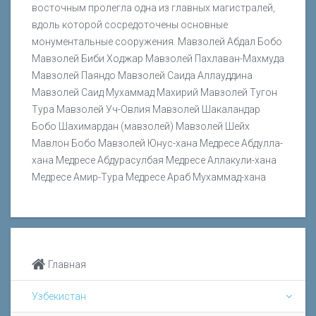
восточным пролегла одна из главных магистралей,
вдоль которой сосредоточены основные
монументальные сооружения. Мавзолей Абдал Бобо
Мавзолей Биби Ходжар Мавзолей Пахлаван-Махмуда
Мавзолей Паяндо Мавзолей Саида Аллауддина
Мавзолей Саид Мухаммад Махирий Мавзолей Тугон
Тура Мавзолей Уч-Овлия Мавзолей Шакаландар
Бобо Шахимардан (мавзолей) Мавзолей Шейх
Мавлон Бобо Мавзолей Юнус-хана Медресе Абдулла-
хана Медресе Абдурасулбая Медресе Аллакули-хана
Медресе Амир-Тура Медресе Араб Мухаммад-хана
Главная
Узбекистан