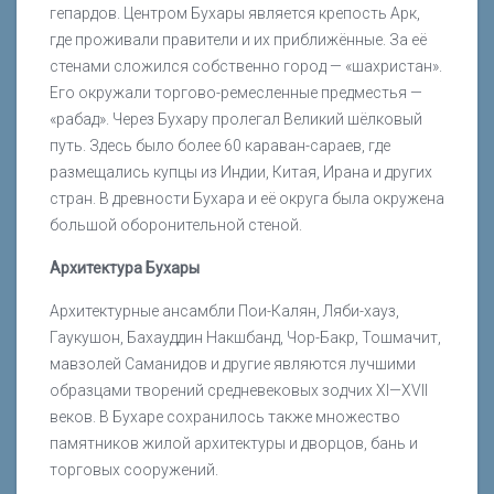
гепардов. Центром Бухары является крепость Арк,
где проживали правители и их приближённые. За её
стенами сложился собственно город — «шахристан».
Его окружали торгово-ремесленные предместья —
«рабад». Через Бухару пролегал Великий шёлковый
путь. Здесь было более 60 караван-сараев, где
размещались купцы из Индии, Китая, Ирана и других
стран. В древности Бухара и её округа была окружена
большой оборонительной стеной.
Архитектура Бухары
Архитектурные ансамбли Пои-Калян, Ляби-хауз,
Гаукушон, Бахауддин Накшбанд, Чор-Бакр, Тошмачит,
мавзолей Саманидов и другие являются лучшими
образцами творений средневековых зодчих XI—XVII
веков. В Бухаре сохранилось также множество
памятников жилой архитектуры и дворцов, бань и
торговых сооружений.