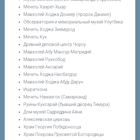
Мечеть Хазрет-Хызр
Мавзолей Ходжа Дониер (пророк Даниил)
Обсерватория и мемориальный музей Улугбека
Мечеть Ходжа Зиемурод
Мечеть Кук
Древний деловой центр Чорсу
Мавзолей Абу Мансур Матридий
Мавзолей Рукхобод
Мавзолей Аксарай
Мечеть Ходжа Нисбатдор
Мавзолей Ходжа Абду Дарун
Ишратхона
Мечеть Намазгох (Самарканд)
Руины Куксарай (бывший дворец Тимура)
Дом-музей Садриддина Айни
Алексеевская церковь
Храм Георгия Победоносца
Храм Покрова Пресвятой Богородицы