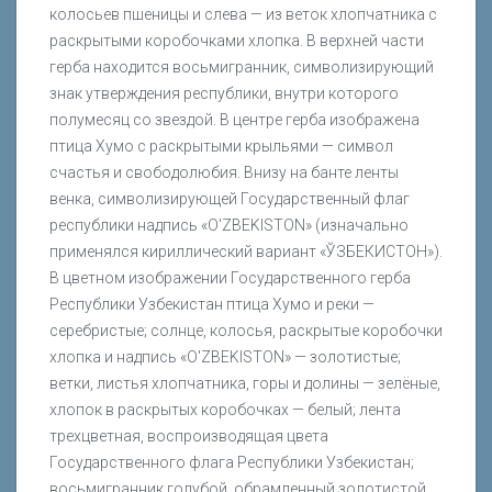
колосьев пшеницы и слева — из веток хлопчатника с
раскрытыми коробочками хлопка. В верхней части
герба находится восьмигранник, символизирующий
знак утверждения республики, внутри которого
полумесяц со звездой. В центре герба изображена
птица Хумо с раскрытыми крыльями — символ
счастья и свободолюбия. Внизу на банте ленты
венка, символизирующей Государственный флаг
республики надпись «O'ZBEKISTON» (изначально
применялся кириллический вариант «ЎЗБЕКИСТОН»).
В цветном изображении Государственного герба
Республики Узбекистан птица Хумо и реки —
серебристые; солнце, колосья, раскрытые коробочки
хлопка и надпись «O'ZBEKISTON» — золотистые;
ветки, листья хлопчатника, горы и долины — зелёные,
хлопок в раскрытых коробочках — белый; лента
трехцветная, воспроизводящая цвета
Государственного флага Республики Узбекистан;
восьмигранник голубой, обрамленный золотистой