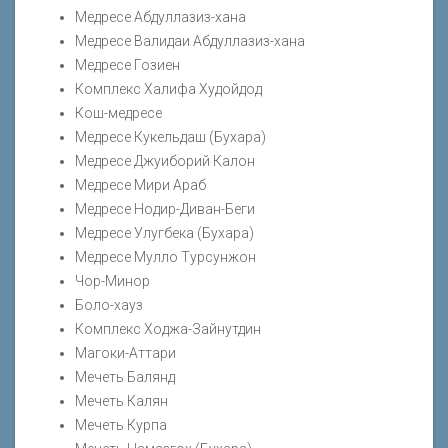
Медресе Абдуллазиз-хана
Медресе Валидаи Абдуллазиз-хана
Медресе Гозиен
Комплекс Халифа Худойдод
Кош-медресе
Медресе Кукельдаш (Бухара)
Медресе Джуиборий Калон
Медресе Мири Араб
Медресе Нодир-Диван-Беги
Медресе Улугбека (Бухара)
Медресе Мулло Турсунжон
Чор-Минор
Боло-хауз
Комплекс Ходжа-Зайнутдин
Магоки-Аттари
Мечеть Балянд
Мечеть Калян
Мечеть Курпа