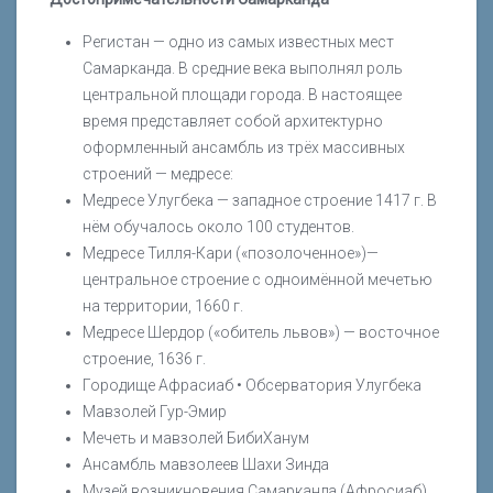
Регистан — одно из самых известных мест
Самарканда. В средние века выполнял роль
центральной площади города. В настоящее
время представляет собой архитектурно
оформленный ансамбль из трёх массивных
строений — медресе:
Медресе Улугбека — западное строение 1417 г. В
нём обучалось около 100 студентов.
Медресе Тилля-Кари («позолоченное»)—
центральное строение с одноимённой мечетью
на территории, 1660 г.
Медресе Шердор («обитель львов») — восточное
строение, 1636 г.
Городище Афрасиаб • Обсерватория Улугбека
Мавзолей Гур-Эмир
Мечеть и мавзолей БибиХанум
Ансамбль мавзолеев Шахи Зинда
Музей возникновения Самарканда (Афросиаб)