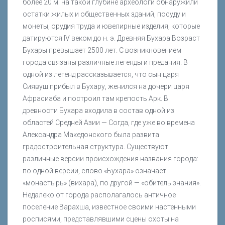
более 20 м: на такой глубине археологи обнаружили
остатки жилых и общественных зданий, посуду и
монеты, орудия труда и ювелирные изделия, которые
датируются IV веком до н. э. Древняя Бухара Возраст
Бухары превышает 2500 лет. С возникновением
города связаны различные легенды и предания. В
одной из легенд рассказывается, что сын царя
Сиявуш прибыл в Бухару, женился на дочери царя
Афрасиаба и построил там крепость Арк. В
древности Бухара входила в состав одной из
областей Средней Азии — Согда, где уже во времена
Александра Македонского была развита
градостроительная структура. Существуют
различные версии происхождения названия города:
по одной версии, слово «Бухара» означает
«монастырь» (вихара), по другой — «обитель знания».
Недалеко от города располагалось античное
поселение Варахша, известное своими настенными
росписями, представлявшими сцены охоты на