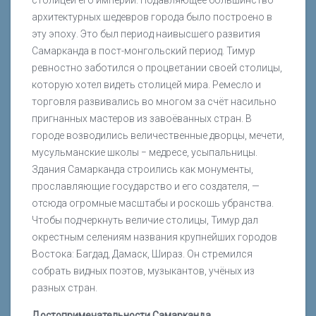
архитектурных шедевров города было построено в
эту эпоху. Это был период наивысшего развития
Самарканда в пост-монгольский период. Тимур
ревностно заботился о процветании своей столицы,
которую хотел видеть столицей мира. Ремесло и
торговля развивались во многом за счёт насильно
пригнанных мастеров из завоёванных стран. В
городе возводились величественные дворцы, мечети,
мусульманские школы − медресе, усыпальницы.
Здания Самарканда строились как монументы,
прославляющие государство и его создателя, —
отсюда огромные масштабы и роскошь убранства.
Чтобы подчеркнуть величие столицы, Тимур дал
окрестным селениям названия крупнейших городов
Востока: Багдад, Дамаск, Шираз. Он стремился
собрать видных поэтов, музыкантов, учёных из
разных стран.
Достопримечательности Самарканда