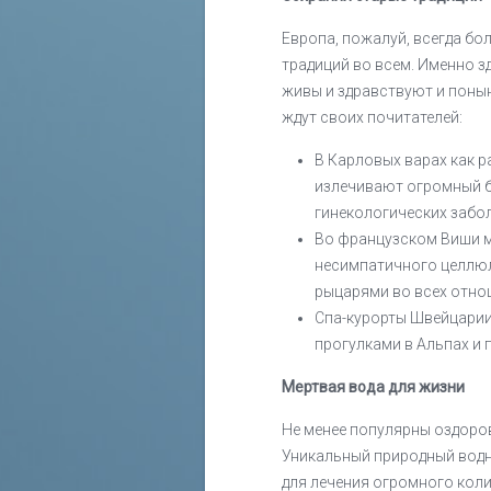
Европа, пожалуй, всегда бо
традиций во всем. Именно з
живы и здравствуют и поны
ждут своих почитателей:
В Карловых варах как 
излечивают огромный б
гинекологических забо
Во французском Виши м
несимпатичного целлюл
рыцарями во всех отно
Спа-курорты Швейцарии
прогулками в Альпах и 
Мертвая вода для жизни
Не менее популярны оздоро
Уникальный природный водн
для лечения огромного коли