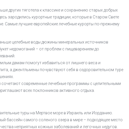
льше других тяготела к классике и сохранению старых добрых
десь зародились курортные традиции, которые в Старом Свете
не. Самые лучшие европейские лечебные курорты по-прежнему
раньше целебные воды дюжины минеральных источников
укет недомоганий – от проблем с пищеварением до
леваний.
илым дамам помогут избавиться от лишнего веса и
ита, а джентльмены почувствуют себя в оздоровительном туре
шениях.
 сочетают современные лечебные программы с целительными
приглашают всех поклонников активного отдыха.
вительные туры на Мертвое море в Израиль или Иорданию.
ый бассейн самого соленого озера в мире – подходящее место
чества неприятных кожных заболеваний и легочных недугов.