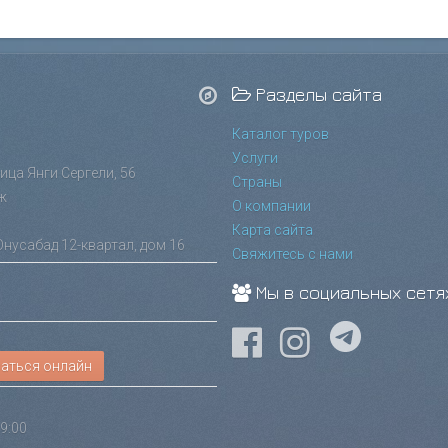
Разделы сайта
Каталог туров
Услуги
лица Янги Сергели, 56
Страны
ж
О компании
Карта сайта
Юнусабад 12-квартал, дом 16
Свяжитесь с нами
Мы в социальных сетя
аться онлайн
9:00