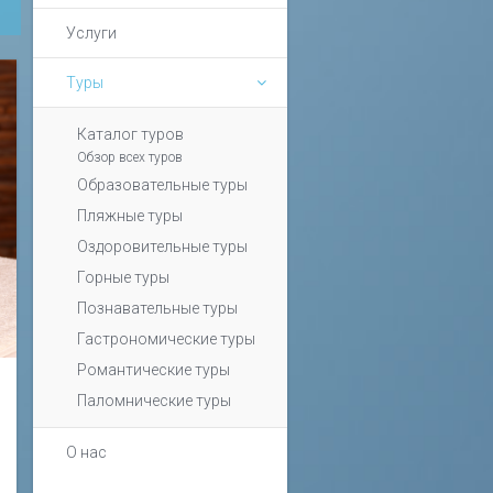
Услуги
Туры
Каталог туров
Обзор всех туров
Образовательные туры
Пляжные туры
Оздоровительные туры
Горные туры
Познавательные туры
Гастрономические туры
Романтические туры
Паломнические туры
О нас