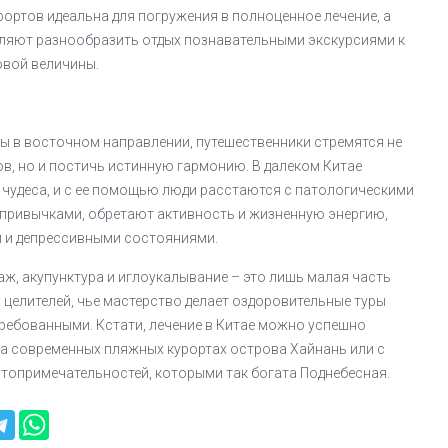
ортов идеальна для погружения в полноценное лечение, а
ляют разнообразить отдых познавательными экскурсиями к
вой величины.
ы в восточном направлении, путешественники стремятся не
ов, но и постичь истинную гармонию. В далеком Китае
 чудеса, и с ее помощью люди расстаются с патологическими
привычками, обретают активность и жизненную энергию,
 и депрессивными состояниями.
ж, акупунктура и иглоукалывание – это лишь малая часть
 целителей, чье мастерство делает оздоровительные туры
ребованными. Кстати, лечение в Китае можно успешно
а современных пляжных курортах острова Хайнань или с
топримечательностей, которыми так богата Поднебесная.