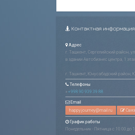
Контактная информация
Адрес
г. Ташкент, Сергелийский район, у
в здании Автобизнес центра, 1 эта
г. Ташкент, Юнусабадский район, 
Телефоны
»
+998 90 939 39 88
Email
Связ
График работы
Понедельник - Пятница с 10:00 до 1