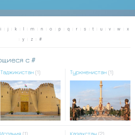
i
j
k
l
m
n
o
p
q
r
s
t
u
v
w
x
y
z
#
ющиеся с #
Таджикистан
(1)
Туркменистан
(1)
Испания
(1)
Казахстан
(2)