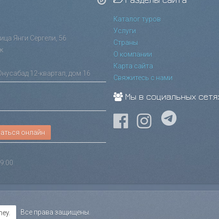
Каталог туров
Услуги
лица Янги Сергели, 56
Страны
ж
О компании
Карта сайта
Юнусабад 12-квартал, дом 16
Свяжитесь с нами
Мы в социальных сетя
аться онлайн
9:00
Все права защищены.
ey.