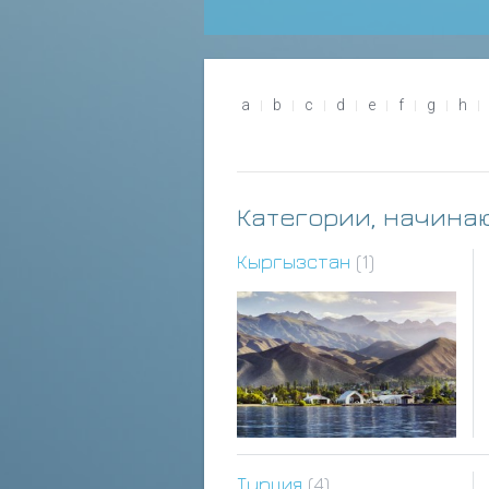
a
b
c
d
e
f
g
h
Категории, начина
Кыргызстан
(1)
Турция
(4)