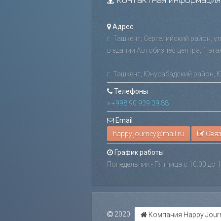
Адрес
г. Ташкент, Сергелийский район, у
в здании Автобизнес центра, 1 эта
г. Ташкент, Юнусабадский район, 
Телефоны
»
+998 90 939 39 88
Email
Связ
График работы
Понедельник - Пятница с 10:00 до 1
2020
Компания Happy Journ