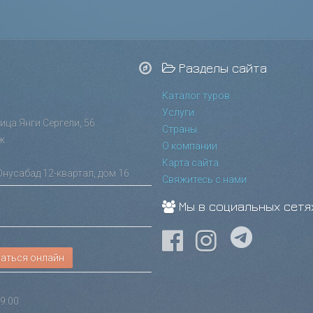
Разделы сайта
Каталог туров
Услуги
лица Янги Сергели, 56
Страны
ж
О компании
Карта сайта
Юнусабад 12-квартал, дом 16
Свяжитесь с нами
Мы в социальных сетя
аться онлайн
9:00