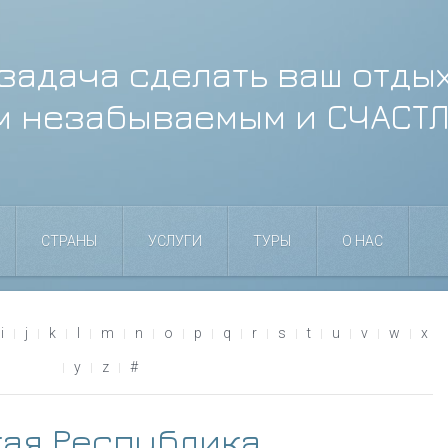
задача сделать ваш отды
м незабываемым и СЧАСТ
СТРАНЫ
УСЛУГИ
ТУРЫ
О НАС
i
j
k
l
m
n
o
p
q
r
s
t
u
v
w
x
y
z
#
ая Республика