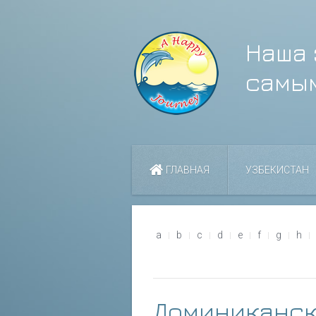
Наша 
самы
ГЛАВНАЯ
УЗБЕКИСТАН
a
b
c
d
e
f
g
h
Доминиканск