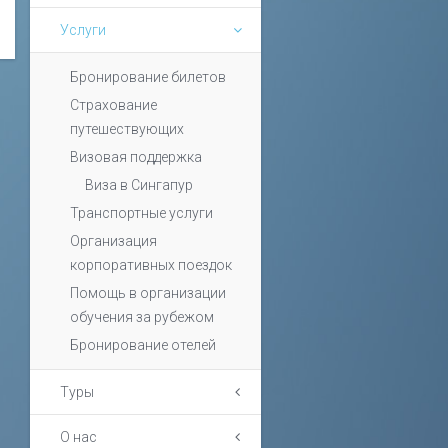
Услуги
Бронирование билетов
Страхование
путешествующих
Визовая поддержка
Виза в Сингапур
Транспортные услуги
Организация
корпоративных поездок
Помощь в организации
обучения за рубежом
Бронирование отелей
Туры
О нас