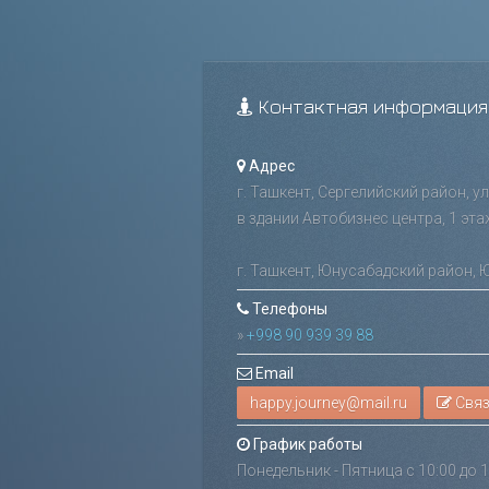
Контактная информация
Адрес
г. Ташкент, Сергелийский район, у
в здании Автобизнес центра, 1 эта
г. Ташкент, Юнусабадский район, 
Телефоны
»
+998 90 939 39 88
Email
Связ
График работы
Понедельник - Пятница с 10:00 до 1