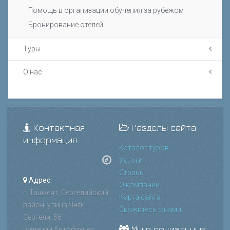
Помощь в организации обучения за рубежом
Бронирование отелей
Туры
О нас
Контактная
Разделы сайта
информация
Каталог туров
Услуги
Страны
Адрес
О компании
г. Ташкент, Сергелийский
Карта сайта
район, улица Янги
Свяжитесь с нами
Сергели, 56
Мы в социальных
в здании Автобизнес