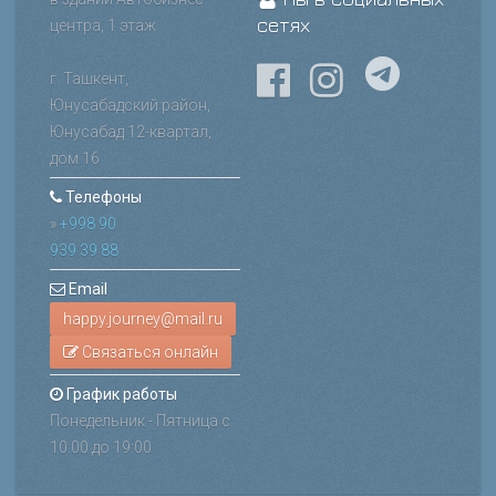
сетях
центра, 1 этаж
г. Ташкент,
Юнусабадский район,
Юнусабад 12-квартал,
дом 16
Телефоны
»
+998 90
939 39 88
Email
Связаться онлайн
График работы
Понедельник - Пятница с
10:00 до 19:00