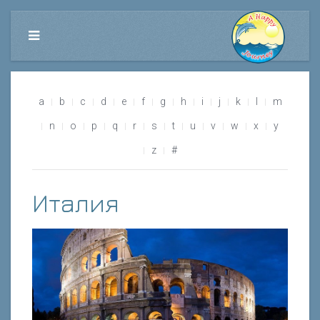
a
b
c
d
e
f
g
h
i
j
k
l
m
n
o
p
q
r
s
t
u
v
w
x
y
z
#
Италия