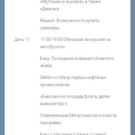
«Мултани» и «Бухара», а также
«Девичья
башня». Возможность купить
сувениры.
День 11
17:30-19:00 Обзорная экскурсия на
автобусе по
Баку. Посещение знаменитой мечети
«Биби
Эйбат» и обзор первых нефтяных
промыслов на
«Баилово» и площади флага, далее
знакомство с
Современным Мегаполисом и осмотр
панорамы
Баку с Нагорного парка, с самой