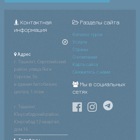
Контактная
Разделы сайта
информация
Каталог туров
Услуги
Страны
Адрес
О компании
г. Ташкент, Сергелийский
Карта сайта
район, улица Янги
Свяжитесь с нами
Сергели, 56
Мы в социальных
в здании Автобизнес
сетях
центра, 1 этаж
г. Ташкент,
Юнусабадский район,
Юнусабад 12-квартал,
дом 16