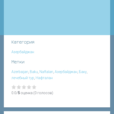
Категория
Азербайджан
Метки
Azerbaijan
,
Baku
,
Naftalan
,
Азербайджан
,
Баку
,
лечебный тур
,
Нафталан
0.0/
5
оценка (0 голосов)