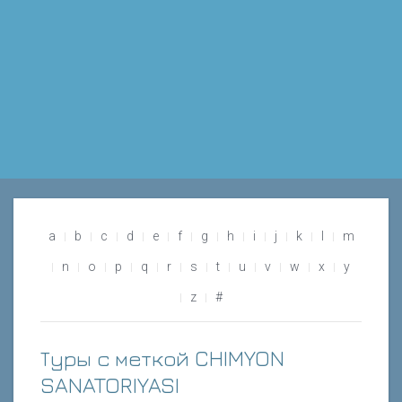
a
b
c
d
e
f
g
h
i
j
k
l
m
n
o
p
q
r
s
t
u
v
w
x
y
z
#
Туры с меткой CHIMYON
SANATORIYASI