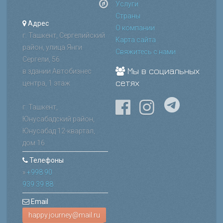
Услуги
Страны
Адрес
О компании
г. Ташкент, Сергелийский
Карта сайта
район, улица Янги
Свяжитесь с нами
Сергели, 56
Мы в социальных
в здании Автобизнес
сетях
центра, 1 этаж
г. Ташкент,
Юнусабадский район,
Юнусабад 12-квартал,
дом 16
Телефоны
»
+998 90
939 39 88
Email