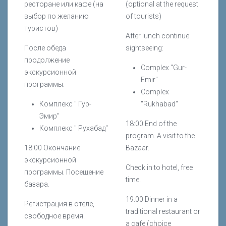
ресторане или кафе (на
(optional at the request
выбор по желанию
of tourists)
туристов)
After lunch continue
После обеда
sightseeing:
продолжение
Complex "Gur-
экскурсионной
Emir"
программы:
Complex
Комплекс " Гур-
"Rukhabad"
Эмир"
18:00 End of the
Комплекс " Рухабад"
program. A visit to the
18:00 Окончание
Bazaar.
экскурсионной
Check in to hotel, free
программы. Посещение
time.
базара.
19:00 Dinner in a
Регистрация в отеле,
traditional restaurant or
свободное время.
a cafe (choice