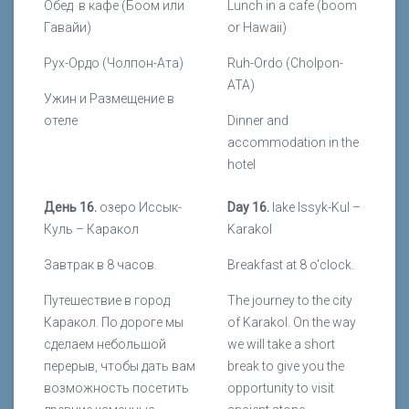
Обед в кафе (Боом или
Lunch in a cafe (boom
Гавайи)
or Hawaii)
Рух-Ордо (Чолпон-Ата)
Ruh-Ordo (Cholpon-
ATA)
Ужин и Размещение в
отеле
Dinner and
accommodation in the
hotel
День 16.
озеро Иссык-
Day 16.
lake Issyk-Kul –
Куль – Каракол
Karakol
Завтрак в 8 часов.
Breakfast at 8 o'clock.
Путешествие в город
The journey to the city
Каракол. По дороге мы
of Karakol. On the way
сделаем небольшой
we will take a short
перерыв, чтобы дать вам
break to give you the
возможность посетить
opportunity to visit