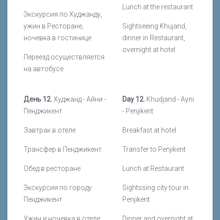
Lunch at the restaurant
Экскурсия по Худжанду,
ужин в Ресторане,
Sightseeing Khujand,
ночевка в гостинице
dinner in Restaurant,
overnight at hotel
Переезд осуществляется
на автобусе
День 12.
Худжанд - Айни -
Day 12.
Khudjand - Ayni
Пенджикент
- Penjikent
Завтрак в отеле
Breakfast at hotel
Трансфер в Пенджикент
Transfer to Penjikent
Обед в ресторане
Lunch at Restaurant
Экскурсия по городу
Sightssing city tour in
Пенджикент
Penjikent
Ужин и ночевка в отеле
Dinner and overnight at