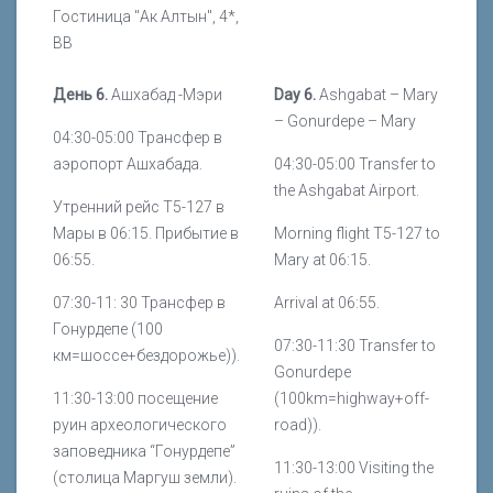
Гостиница "Ак Алтын", 4*,
ВВ
День 6.
Ашхабад -Мэри
Day 6.
Ashgabat – Mary
– Gonurdepe – Mary
04:30-05:00 Трансфер в
аэропорт Ашхабада.
04:30-05:00 Transfer to
the Ashgabat Airport.
Утренний рейс Т5-127 в
Мары в 06:15. Прибытие в
Morning flight T5-127 to
06:55.
Mary at 06:15.
07:30-11: 30 Трансфер в
Arrival at 06:55.
Гонурдепе (100
07:30-11:30 Transfer to
км=шоссе+бездорожье)).
Gonurdepe
11:30-13:00 посещение
(100km=highway+off-
руин археологического
road)).
заповедника “Гонурдепе”
11:30-13:00 Visiting the
(столица Маргуш земли).