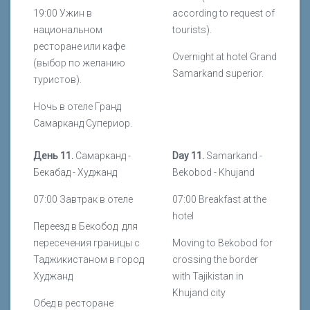
19:00 Ужин в
according to request of
национальном
tourists).
ресторане или кафе
Overnight at hotel Grand
(выбор по желанию
Samarkand superior.
туристов).
Ночь в отеле Гранд
Самарканд Супериор.
День 11.
Самарканд -
Day 11.
Samarkand -
Бекабад - Худжанд
Bekobod - Khujand
07:00 Завтрак в отеле
07:00 Breakfast at the
hotel
Переезд в Бекобод для
пересечения границы с
Moving to Bekobod for
Таджикистаном в город
crossing the border
Худжанд
with Tajikistan in
Khujand city
Обед в ресторане