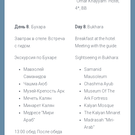
“Omar Khayyam” Hotel,
4*, BB
День 8.
Бухара
Day 8.
Bukhara
Завтрак в отеле. Встреча
Breakfast at the hotel.
с гидом.
Meeting with the guide.
Экскурсия по Бухаре:
Sightseeing in Bukhara:
Мавзолей
Samanid
Саманидов
Mausoleum
Чашма Аюб
Chashma Ayub
Музей-Крепость Арк
Museum Of The
Мечеть Калян
Ark Fortress
Минарет Калян
Kalyan Mosque
Медресе "Мири
The Kalyan Minaret
Араб"
Madrasah "Miri-
Arab"
13:00 обед. После обеда