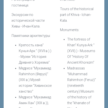
гостинице.
Tours of the historical
Экскурсии по
part of Khiva - Ichan-
исторической части
Kala.
Хивы - Ичан-Кала.
Monuments:
Памятники архитектуры:
The fortress of
Крепость хана"
Khan" Kunya-Ark "
Кунья-Арк " (XVII в.).)
(XVII).) - Museums
- Музеи "История
Of "History Of
Древнего Хорезма"
Ancient Khorezm"
Медресе "Мухаммад
Madrassas
Rahimhon (Феруз)"
"Muhammad
(XIX в.) Музей
Rahimhon (Feruz)"
истории "Хивинское
(nineteenth
ханство"
century) Museum
Медресе "Мухаммад
of the history of
Амин Хан" (XIX в.));
the "khanate of