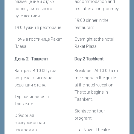
размещение и отдых
accommodation and
после длительного
rest after a long journey.
путешествия.
19:00 dinner in the
19:00 ужин в ресторане
restaurant
Ночь в гостинице Ракат
Overnight at the hotel
Плаза
Rakat Plaza
День 2 Ташкент
Day 2 Tashkent
Завтрак. В 10:00 утра
Breakfast. At 10:00 a.m.
встреча с гидом на
meeting with the guide
рецепции отеля.
at the hotel reception.
The tour begins in
Тур начинается в
Tashkent.
Ташкенте.
Sightseeing tour
Обзорная
program:
экскурсионная
программа:
Navoi Theatre