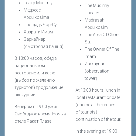
Театр Muqimiy
The Muqimiy
Медресе
Theater
Abdulkosima
Madrasah
Площадь Чор-Су
Abdulkosim
Хазрати Имам
The Area Of Chor-
Заркайнар
Su.
(смотровая башня)
The Owner Of The
Imam
В 13:00 часов, обед в
Zarkaynar
национальном
(observation
ресторане или кафе
tower)
(выбор по желанию
туристов) продолжение
At 13:00 hours, lunch in
экскурсии.
local restaurant or café
(choice at the request
Вечером в 19:00 ужин.
of tourists)
Свободное время. Ночь в
continuation of the tour.
отеле Ракат Плаза
In the evening at 19:00