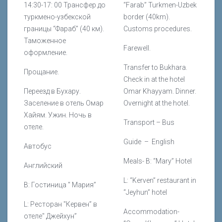
14:30-17: 00 Трансфер до
“Farab” Turkmen-Uzbek
туркмено-узбекской
border (40km).
границы “Фараб” (40 км).
Customs procedures.
Таможенное
Farewell.
оформление.
Transfer to Bukhara.
Прощание.
Check in at the hotel
Переезд в Бухару.
Omar Khayyam. Dinner.
Заселение в отель Омар
Overnight at the hotel.
Хайям. Ужин. Ночь в
Transport –
Bus
отеле.
Guide –
English
Автобус
Meals-
B: “Mary” Hotel
Английский
L: “Kerven” restaurant in
B: Гостиница " Мария”
“Jeyhun” hotel
L: Ресторан "Кервен” в
Accommodation-
отеле" Джейхун”