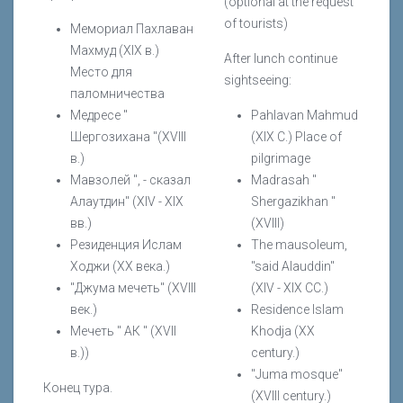
(optional at the request
of tourists)
Мемориал Пахлаван
Махмуд (XIX в.)
After lunch continue
Место для
sightseeing:
паломничества
Медресе "
Pahlavan Mahmud
Шергозихана "(XVIII
(XIX C.) Place of
в.)
pilgrimage
Мавзолей ", - сказал
Madrasah "
Алаутдин" (ХIV - XIX
Shergazikhan "
вв.)
(XVIII)
Резиденция Ислам
The mausoleum,
Ходжи (XX века.)
"said Alauddin"
"Джума мечеть" (XVIII
(XIV - XIX CC.)
век.)
Residence Islam
Мечеть " АК " (XVII
Khodja (XX
в.))
century.)
"Juma mosque"
Конец тура.
(XVIII century.)