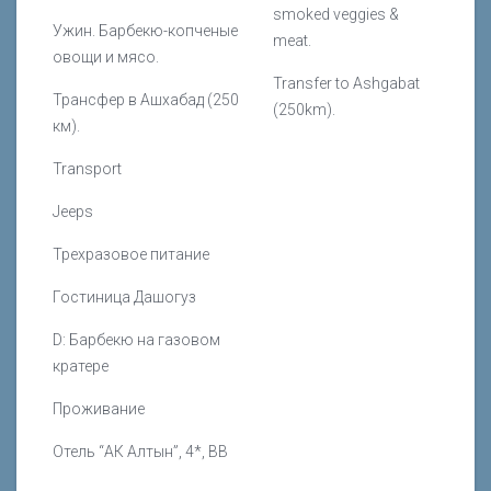
smoked veggies &
Ужин. Барбекю-копченые
meat.
овощи и мясо.
Transfer to Ashgabat
Трансфер в Ашхабад (250
(250km).
км).
Transport
Jeeps
Трехразовое питание
Гостиница Дашогуз
D: Барбекю на газовом
кратере
Проживание
Отель “АК Алтын”, 4*, ВВ