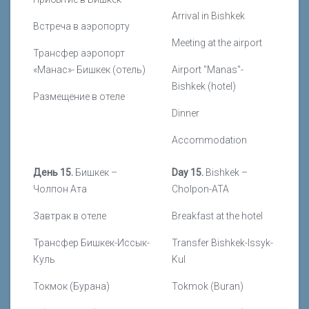
Arrival in Bishkek
Встреча в аэропорту
Meeting at the airport
Трансфер аэропорт
«Манас»- Бишкек (отель)
Airport "Manas"-
Bishkek (hotel)
Размещение в отеле
Dinner
Accommodation
День 15.
Бишкек –
Day 15.
Bishkek –
Чолпон Ата
Cholpon-ATA
Завтрак в отеле
Breakfast at the hotel
Трансфер Бишкек-Иссык-
Transfer Bishkek-Issyk-
Куль
Kul
Токмок (Бурана)
Tokmok (Buran)