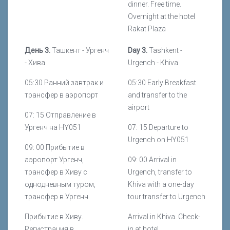
dinner. Free time.
Overnight at the hotel
Rakat Plaza
День 3.
Ташкент - Ургенч
Day 3.
Tashkent -
- Хива
Urgench - Khiva
05:30 Ранний завтрак и
05:30 Early Breakfast
трансфер в аэропорт
and transfer to the
airport
07: 15 Отправление в
Ургенч на
HY
051
07: 15 Departure to
Urgench on HY051
09: 00 Прибытие в
аэропорт Ургенч,
09: 00 Arrival in
трансфер в Хиву с
Urgench, transfer to
однодневным туром,
Khiva with a one-day
трансфер в Ургенч
tour transfer to Urgench
Прибытие в Хиву.
Arrival in Khiva. Check-
Регистрация в
in at hotel.