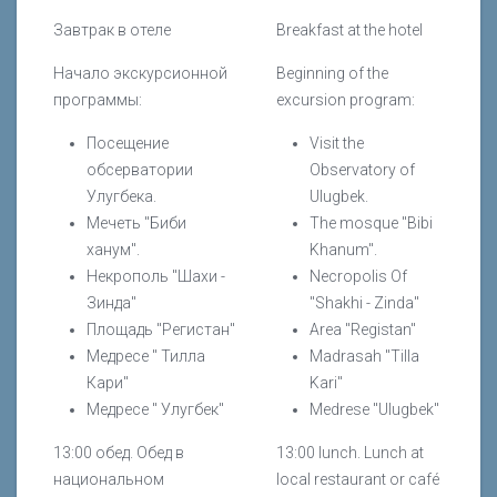
Завтрак в отеле
Breakfast at the hotel
Начало экскурсионной
Beginning of the
программы:
excursion program:
Посещение
Visit the
обсерватории
Observatory of
Улугбека.
Ulugbek.
Мечеть "Биби
The mosque "Bibi
ханум".
Khanum".
Некрополь "Шахи -
Necropolis Of
Зинда"
"Shakhi - Zinda"
Площадь "Регистан"
Area "Registan"
Медресе " Тилла
Madrasah "Tilla
Кари"
Kari"
Медресе " Улугбек"
Medrese "Ulugbek"
13:00 обед. Обед в
13:00 lunch. Lunch at
национальном
local restaurant or café