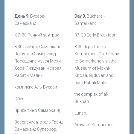
День 9.
Бухара-
Day 9.
Bukhara -
Самарканд
Samarkand
07: 30 Ранний завтрак
07: 30 Early Breakfast
8:30 выезд в Самарканд.
8:30 departure to
По пути в Самарканд
Samarkand. On the way
Посещение музея Мохи-
to Samarkand visit the
Хоса, Гиждуван и сарая
Museum of Mokhi-
Рабати Малик
Khosa, Gijduvan and
barn Rabati Malik
комплекс Аль-Бухари
the complex of al-
Обед.
Bukhari
Прибытие в Самарканд
Lunch.
Заселение в отель Гранд
Arrival in Samarkand
Самарканд Супериор,