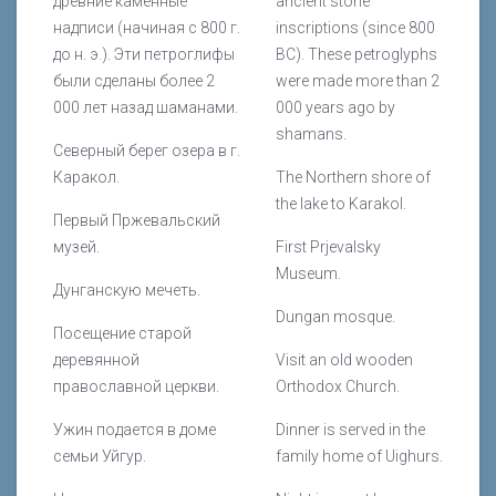
древние каменные
ancient stone
надписи (начиная с 800 г.
inscriptions (since 800
до н. э.). Эти петроглифы
BC). These petroglyphs
были сделаны более 2
were made more than 2
000 лет назад шаманами.
000 years ago by
shamans.
Северный берег озера в г.
Каракол.
The Northern shore of
the lake to Karakol.
Первый Пржевальский
музей.
First Prjevalsky
Museum.
Дунганскую мечеть.
Dungan mosque.
Посещение старой
деревянной
Visit an old wooden
православной церкви.
Orthodox Church.
Ужин подается в доме
Dinner is served in the
семьи Уйгур.
family home of Uighurs.