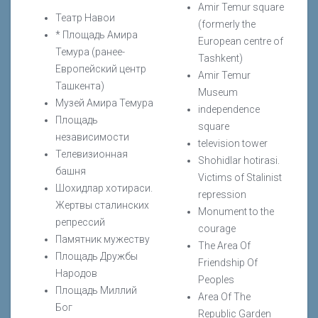
Amir Temur square
Театр Навои
(formerly the
* Площадь Амира
European centre of
Темура (ранее-
Tashkent)
Европейский центр
Amir Temur
Ташкента)
Museum
Музей Амира Темура
independence
Площадь
square
независимости
television tower
Телевизионная
Shohidlar hotirasi.
башня
Victims of Stalinist
Шохидлар хотираси.
repression
Жертвы сталинских
Monument to the
репрессий
courage
Памятник мужеству
The Area Of
Площадь Дружбы
Friendship Of
Народов
Peoples
Площадь Миллий
Area Of The
Бог
Republic Garden