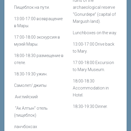
ruins of the
Пищеблок на пути.
archaeological reserve
“Gonurdepe” (capital of
13:00-17:00 возвращение
Margush land).
в Мары.
Lunchboxes on the way.
17:00-18:00 экскурсия в
музей Мары.
13:00-17:00 Drive back
to Mary.
18:00-18:30 размещение в
отеле.
17:00-18:00 Excursion
to Mary Museum.
18:30-19:30 ужин.
18:00-18:30
Самолет/ джипы
Accommodation in
Hotel.
Английский
18:30-19:30
Dinner.
“Ак Алтын” отель
(пищеблок)
ланчбоксах