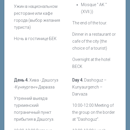
Mosque " AK "
Ужин в национальном
(XVII.))
ресторане или кафе
города (выбор желания
The end of the tour.
туриста)
Dinner in a restaurant or
Ночь в гостинице БЕК
cafe of the city (the
choice of a tourist)
Overnight at the hotel
BECK
День 4.
Хива - Дашогуз
Day 4.
Dashoguz –
-Куняургенч-Дарваза
Kunyaurgench –
Darvaza
Утренний выезд в
туркменский
10:00-12:00 Meeting of
пограничный пункт
the group on the border
прибытия в Дашогуз.
at “Dashoguz”.