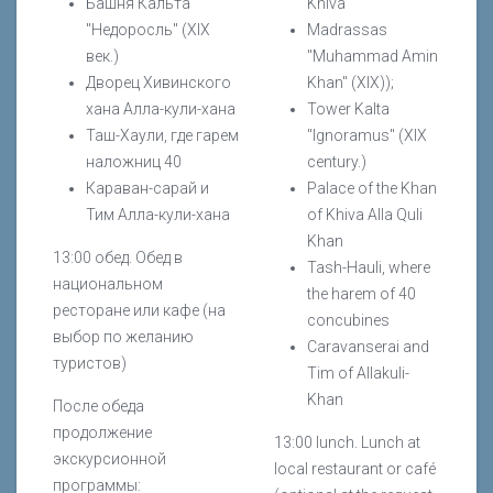
Башня Кальта
Khiva"
"Недоросль" (XIX
Madrassas
век.)
"Muhammad Amin
Дворец Хивинского
Khan" (XIX));
хана Алла-кули-хана
Tower Kalta
Таш-Хаули, где гарем
"Ignoramus" (XIX
наложниц 40
century.)
Караван-сарай и
Palace of the Khan
Тим Алла-кули-хана
of Khiva Alla Quli
Khan
13:00 обед. Обед в
Tash-Hauli, where
национальном
the harem of 40
ресторане или кафе (на
concubines
выбор по желанию
Caravanserai and
туристов)
Tim of Allakuli-
Khan
После обеда
продолжение
13:00 lunch. Lunch at
экскурсионной
local restaurant or café
программы: