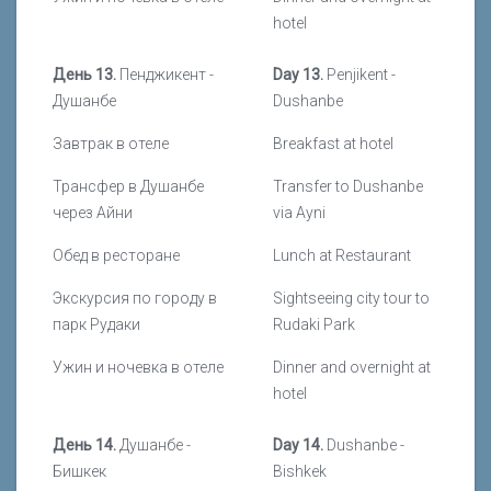
hotel
День 13.
Пенджикент -
Day 13.
Penjikent -
Душанбе
Dushanbe
Завтрак в отеле
Breakfast at hotel
Трансфер в Душанбе
Transfer to Dushanbe
через Айни
via Ayni
Обед в ресторане
Lunch at Restaurant
Экскурсия по городу в
Sightseeing city tour to
парк Рудаки
Rudaki Park
Ужин и ночевка в отеле
Dinner and overnight at
hotel
День 14.
Душанбе -
Day 14.
Dushanbe -
Бишкек
Bishkek