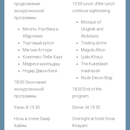
продолжение
13:00 lunch. After lunch
экскурсионной
continue sightseeing:
программы:
Mosque of
Мечеть Улугбека и
Ulugbek and
Абдулазиз
Abdulaziz
Торговый купол
Trading dome
Магоки Аттори
Magoki Attori
Комплекс Ляби-Хауз
Lyabi-Khauz
Медресе кукельдаш
The Kukeldash
Нодир Девон Беги
madrasah
Nodir Devon Begi
18:00 Окончание
экскурсионной
18:00 End of the
программы.
program.
Ужин. В 19:30
Dinner. At 19:30
Ночь в отеле Омар
Overnight at hotel Omar
Хайям
Khayam