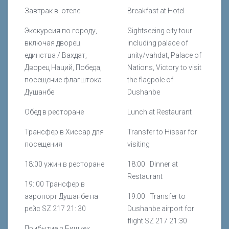
Завтрак в отеле
Breakfast at Hotel
Экскурсия по городу,
Sightseeing city tour
включая дворец
including palace of
единства / Вахдат,
unity/vahdat, Palace of
Дворец Наций, Победа,
Nations, Victory to visit
посещение флагштока
the flagpole of
Душанбе
Dushanbe
Обед в ресторане
Lunch at Restaurant
Трансфер в Хиссар для
Transfer to Hissar for
посещения
visiting
18:00 ужин в ресторане
18:00 Dinner at
Restaurant
19: 00 Трансфер в
аэропорт Душанбе на
19:00 Transfer to
рейс SZ 217 21: 30
Dushanbe airport for
flight SZ 217 21:30
Прибытие в Бишкек