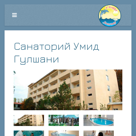
Санаторий Умид
Гулшани