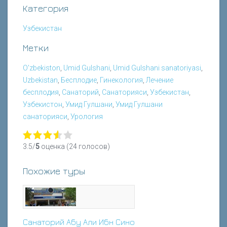
Категория
Узбекистан
Метки
O'zbekiston
,
Umid Gulshani
,
Umid Gulshani sanatoriyasi
,
Uzbekistan
,
Бесплодие
,
Гинекология
,
Лечение
бесплодия
,
Санаторий
,
Санаторияси
,
Узбекистан
,
Узбекистон
,
Умид Гулшани
,
Умид Гулшани
санаторияси
,
Урология
3.5/
5
оценка (24 голосов)
Похожие туры
Санаторий Абу Али Ибн Сино