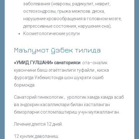
заболевания (неврозы, радикулит, неврит,
остеохондрозы, грыжа межпозв. диска,
нарушение кровообращения в головном мозге,
депрессивные состояния, нарушения сна);
Косметологические услуги
Маълумот ўзбек тилида
«УМИД ГУЛШАНИ» санаторияси
ота–оналик
кувончини бахш этаётганлиги туфайли , киска
фурсатда Узбекистонда шон шухрати ошиб
бормокда.
Санаторий гинекологик , урологик хамда хамда асаб
ва эндокрин касалликлари билан хасталанган
беморларни согломлаштириш учун мулжалланган.
Лечение длится 12 дней.
12 кунлик даволаниш.