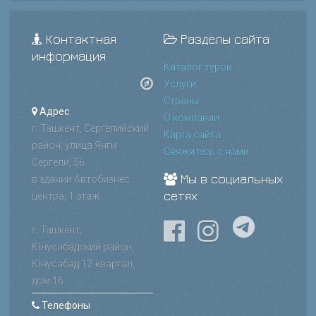
Контактная
Разделы сайта
информация
Каталог туров
Услуги
Страны
Адрес
О компании
г. Ташкент, Сергелийский
Карта сайта
район, улица Янги
Свяжитесь с нами
Сергели, 56
Мы в социальных
в здании Автобизнес
сетях
центра, 1 этаж
г. Ташкент,
Юнусабадский район,
Юнусабад 12-квартал,
дом 16
Телефоны