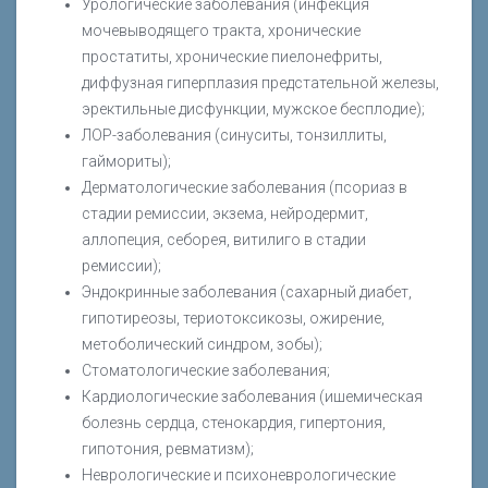
Урологические заболевания (инфекция
мочевыводящего тракта, хронические
простатиты, хронические пиелонефриты,
диффузная гиперплазия предстательной железы,
эректильные дисфункции, мужское бесплодие);
ЛОР-заболевания (синуситы, тонзиллиты,
гаймориты);
Дерматологические заболевания (псориаз в
стадии ремиссии, экзема, нейродермит,
аллопеция, себорея, витилиго в стадии
ремиссии);
Эндокринные заболевания (сахарный диабет,
гипотиреозы, териотоксикозы, ожирение,
метоболический синдром, зобы);
Стоматологические заболевания;
Кардиологические заболевания (ишемическая
болезнь сердца, стенокардия, гипертония,
гипотония, ревматизм);
Неврологические и психоневрологические