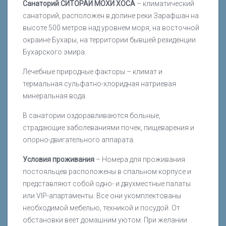
Санаторий СИТОРАИ МОХИ ХОСА
– климатический
санаторий, расположен в долине реки Зарафшан на
высоте 500 метров над уровнем моря, на восточной
окраине Бухары, на территории бывшей резиденции
Бухарского эмира.
Лечебные природные факторы – климат и
термальная сульфатно-хлоридная натриевая
минеральная вода.
В санатории оздоравливаются больные,
страдающие заболеваниями почек, пищеварения и
опорно-двигательного аппарата.
Условия проживания
– Номера для проживания
постояльцев расположены в спальном корпусе и
представляют собой одно- и двухместные палаты
или VIP-апартаменты. Все они укомплектованы
необходимой мебелью, техникой и посудой. От
обстановки веет домашним уютом. При желании