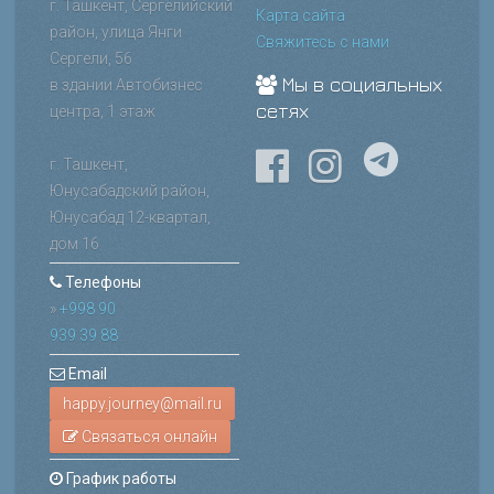
г. Ташкент, Сергелийский
Карта сайта
район, улица Янги
Свяжитесь с нами
Сергели, 56
Мы в социальных
в здании Автобизнес
сетях
центра, 1 этаж
г. Ташкент,
Юнусабадский район,
Юнусабад 12-квартал,
дом 16
Телефоны
»
+998 90
939 39 88
Email
Связаться онлайн
График работы