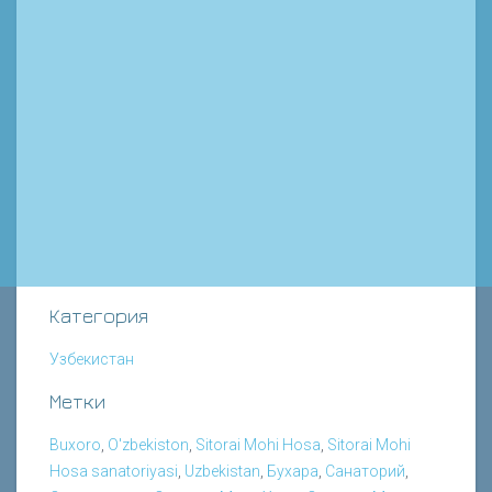
Категория
Узбекистан
Метки
Buxoro
,
O'zbekiston
,
Sitorai Mohi Hosa
,
Sitorai Mohi
Hosa sanatoriyasi
,
Uzbekistan
,
Бухара
,
Санаторий
,