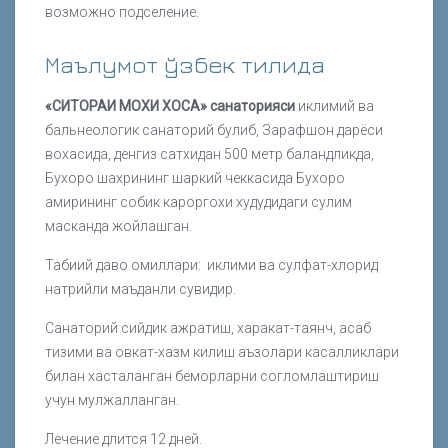
возможно подселение.
Маълумот ўзбек тилида
«СИТОРАИ МОХИ ХОСА» санаторияси
иклимий ва
бальнеологик санаторий булиб, Зарафшон дарёси
вохасида, денгиз сатхидан 500 метр баландликда,
Бухоро шахрининг шаркий чеккасида Бухоро
амирининг собик кароргохи худудидаги сулим
масканда жойлашган.
Табиий даво омиллари: иклими ва сулфат-хлорид
натрийли маъданли сувидир.
Санаторий сийдик ажратиш, харакат-таянч, асаб
тизими ва овкат-хазм килиш аъзолари касалликлари
билан хасталанган беморларни согломлаштириш
учун мулжалланган.
Лечение длится 12 дней.