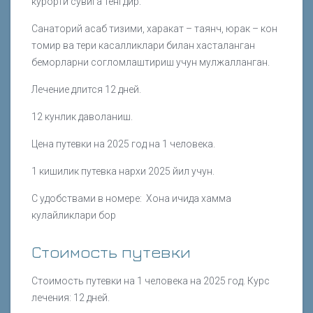
курорти сувига тенгдир.
Санаторий асаб тизими, харакат – таянч, юрак – кон
томир ва тери касалликлари билан хасталанган
беморларни согломлаштириш учун мулжалланган.
Лечение длится 12 дней.
12 кунлик даволаниш.
Цена путевки на 2025 год на 1 человека.
1 кишилик путевка нархи 2025 йил учун.
С удобствами в номере: Хона ичида хамма
кулайликлари бор
Стоимость путевки
Стоимость путевки на 1 человека на 2025 год. Курс
лечения: 12 дней.