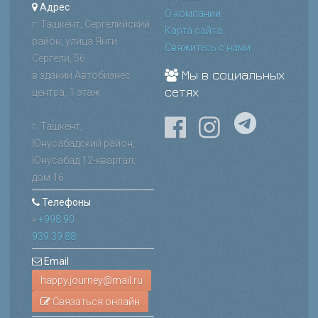
Адрес
О компании
г. Ташкент, Сергелийский
Карта сайта
район, улица Янги
Свяжитесь с нами
Сергели, 56
Мы в социальных
в здании Автобизнес
сетях
центра, 1 этаж
г. Ташкент,
Юнусабадский район,
Юнусабад 12-квартал,
дом 16
Телефоны
»
+998 90
939 39 88
Email
Связаться онлайн