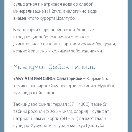
сульфатная и натриевая вода со слабой
минерализацией (1,2г/л), аналогично воде
знаменитого курорта Цхалтубо.
В санатории оздоравливаются больные,
страдающие заболеваниями опорно –
двигательного аппарата, органов кровообращения,
нервной системы и кожными заболеваниями.
Маълумот ўзбек тилида
«АБУ АЛИ ИБН СИНО» Санаторияси
– Кадимий ва
хамиша навкирон Самарканд вилоятининг Нуробод
туманида жойлашган.
Табиий даво омили: термал (37 – 430С), таркиби
табиий родонли (20-25 мКи/л), хлорид – сульфат ,
натрийли, кам ишкорли (рН – 8,1) ва азот газли
сувидир. Хусусиятига кура, у машхур Цхалтуба