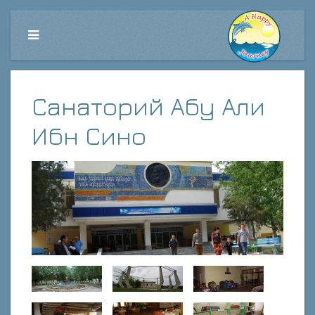
Санаторий Абу Али
Ибн Сино