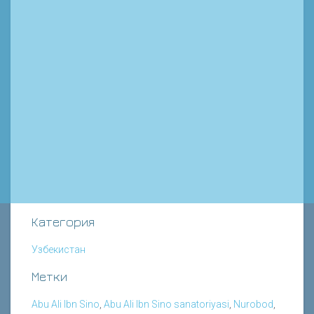
Категория
Узбекистан
Метки
Abu Ali Ibn Sino
,
Abu Ali Ibn Sino sanatoriyasi
,
Nurobod
,