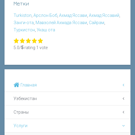
Метки
Turkiston
,
Арслон Боб
,
Ахмад Яссави
,
Ахмад Яссавий
,
Занги-ота
,
Мавзолей Ахмада Яссави
,
Сайрам
,
Туркистон
,
Укаш ота
5.0/
5
rating 1 vote
Главная
Узбекистан
Страны
Услуги