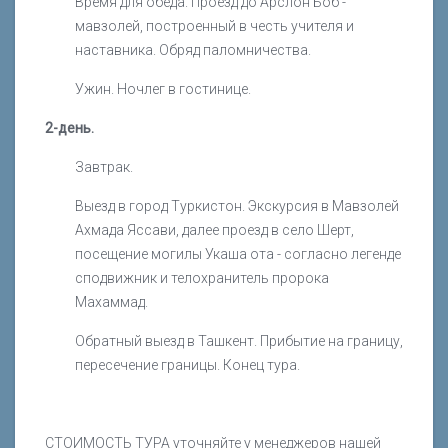
Время для обеда. Проезд до Арслон Боб -
мавзолей, построенный в честь учителя и
наставника. Обряд паломничества.
Ужин. Ночлег в гостинице.
2-день.
Завтрак.
Выезд в город Туркистон. Экскурсия в Мавзолей
Ахмада Яссави, далее проезд в село Шерт,
посещение могилы Укаша ота - согласно легенде
сподвижник и телохранитель пророка
Махаммад.
Обратный выезд в Ташкент. Прибытие на границу,
пересечение границы. Конец тура.
СТОИМОСТЬ ТУРА уточняйте у менеджеров нашей