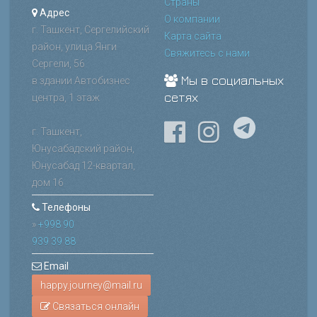
Страны
Адрес
О компании
г. Ташкент, Сергелийский
Карта сайта
район, улица Янги
Свяжитесь с нами
Сергели, 56
Мы в социальных
в здании Автобизнес
сетях
центра, 1 этаж
г. Ташкент,
Юнусабадский район,
Юнусабад 12-квартал,
дом 16
Телефоны
»
+998 90
939 39 88
Email
Связаться онлайн